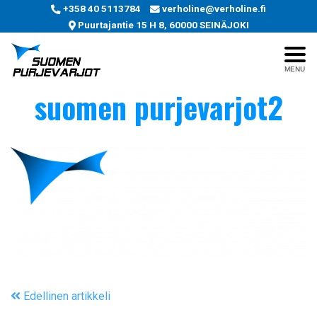
+358 40 5113784
verholine@verholine.fi
Puurtajantie 15 H 8, 60000 SEINÄJOKI
MENU
suomen purjevarjot2
Edellinen artikkeli