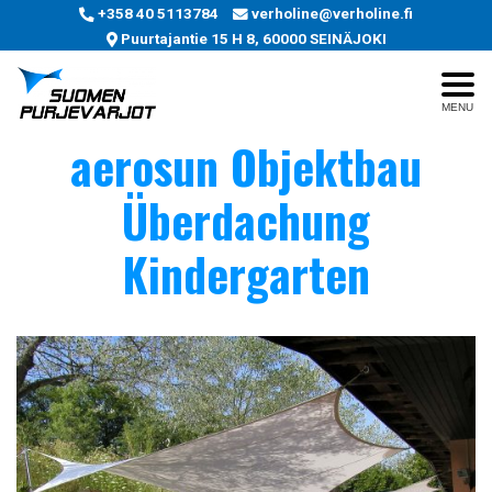
+358 40 5113784
verholine@verholine.fi
Puurtajantie 15 H 8, 60000 SEINÄJOKI
MENU
aerosun Objektbau
Überdachung
Kindergarten