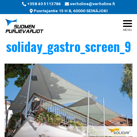
+358 40 5113784
verholine@verholine.fi
Puurtajantie 15 H 8, 60000 SEINÄJOKI
MENU
soliday_gastro_screen_9