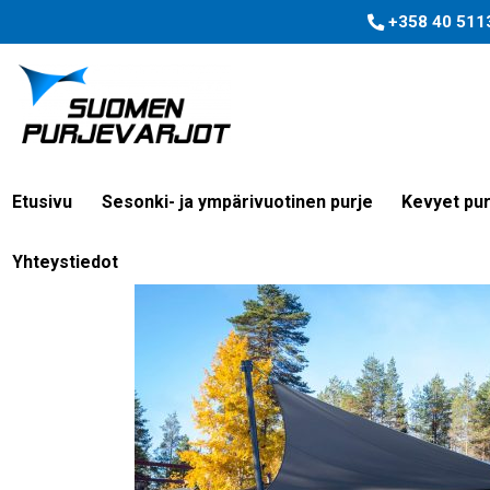
+358 40 511
Etusivu
Sesonki- ja ympärivuotinen purje
Kevyet pur
Yhteystiedot