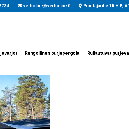
3784
verholine@verholine.fi
Puurtajantie 15 H 8, 
Pentik-mäki_Purjekatos_
jevarjot
Rungollinen purjepergola
Rullautuvat purjeva