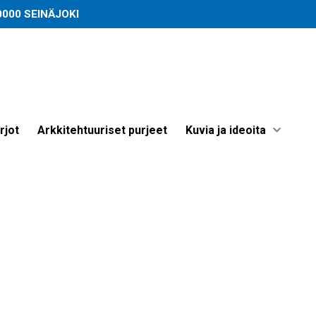
60000 SEINÄJOKI
3
rjot
Arkkitehtuuriset purjeet
Kuvia ja ideoita