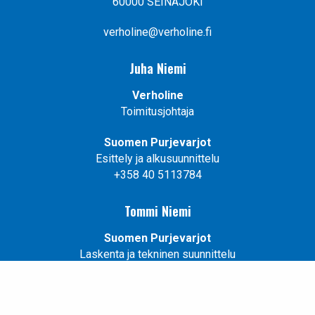
60000 SEINÄJOKI
verholine@verholine.fi
Juha Niemi
Verholine
Toimitusjohtaja
Suomen Purjevarjot
Esittely ja alkusuunnittelu
+358 40 5113784
Tommi Niemi
Suomen Purjevarjot
Laskenta ja tekninen suunnittelu
+358 41 7089815