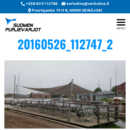
+358 40 5113784
verholine@verholine.fi
Puurtajantie 15 H 8, 60000 SEINÄJOKI
MENU
20160526_112747_2