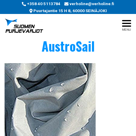
+358 40 5113784
verholine@verholine.fi
Puurtajantie 15 H 8, 60000 SEINÄJOKI
MENU
AustroSail