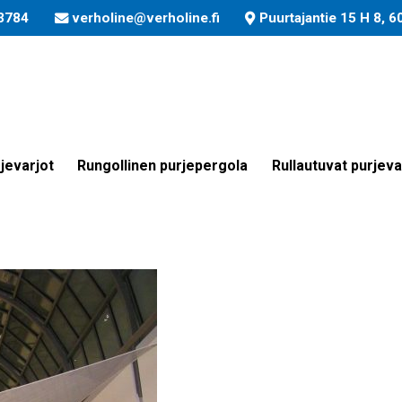
3784
verholine@verholine.fi
Puurtajantie 15 H 8, 
tom-made-kundenspezifis
jevarjot
Rungollinen purjepergola
Rullautuvat purjeva
1030×773