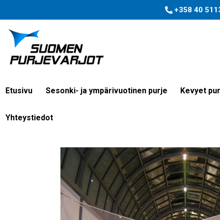
+358 40 511
aerosystem-cus
Etusivu
Sesonki- ja ympärivuotinen purje
Kevyet pur
Yhteystiedot