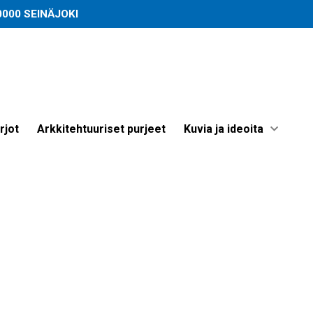
60000 SEINÄJOKI
che-Lösungen-7-
rjot
Arkkitehtuuriset purjeet
Kuvia ja ideoita